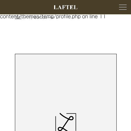
Warning
: Trying to access array offset on false in
/home/xs175408/laftel.com/public_html/wp-
content/themes/temp/profile.php
on line
11
TOP
「」のプロフィール