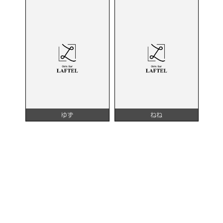
ゆず
ねね