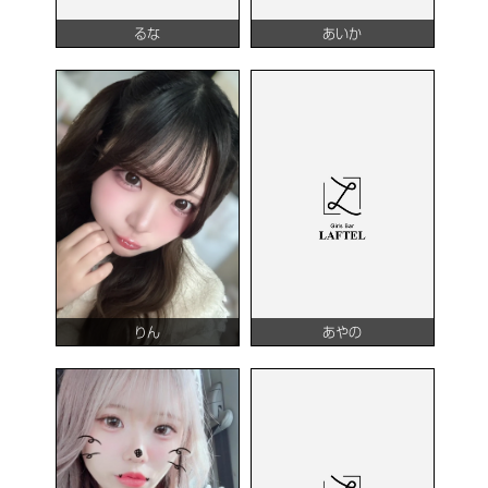
るな
あいか
りん
あやの