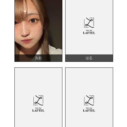
みお
はる