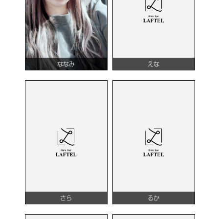
ななみ
えな
さら
るか